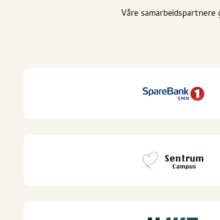
V
å
re samarbeidspartnere 