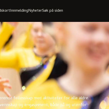
idskort
Innmelding
Nyheter
derende fellesskap med aktiviteter for alle aldre.
 vennskap og engasjement, både på og utenfor