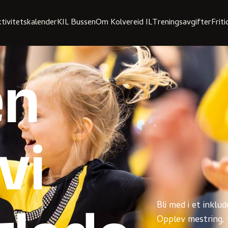
tivitetskalender
KIL Bussen
Om Kolvereid IL
Treningsavgifter
Frit
n
vi
Bli med i et inklu
Opplev mestring,