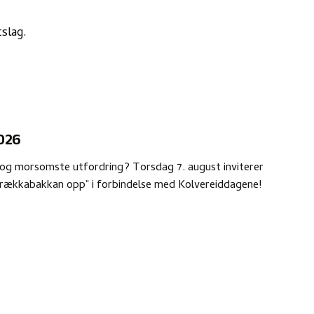
slag.
026
e og morsomste utfordring? Torsdag 7. august inviterer
"Brækkabakkan opp" i forbindelse med Kolvereiddagene!