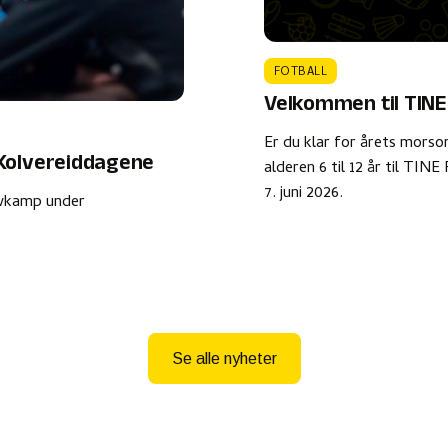
FOTBALL
Velkommen til TINE 
Er du klar for årets morsom
 Kolvereiddagene
alderen 6 til 12 år til TIN
7. juni 2026.
owkamp under
Se alle nyheter