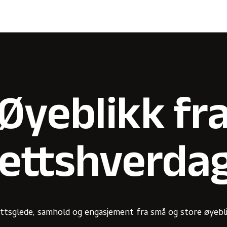
Øyeblikk fr
rettshverda
drettsglede, samhold og engasjement fra små og store øyebl