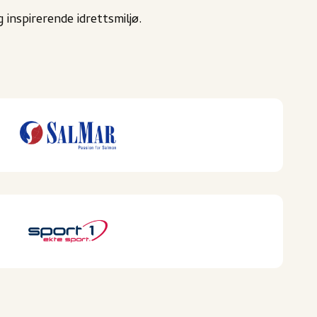
 inspirerende idrettsmilj
ø
.