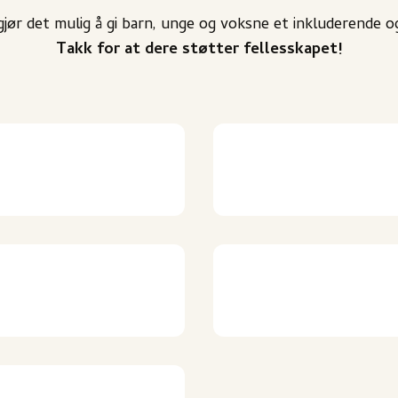
gj
ø
r det mulig
å
gi barn, unge og voksne et inkluderende og
Takk for at dere støtter fellesskapet!