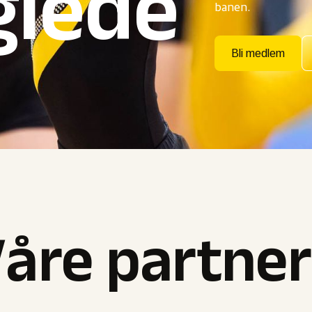
glede
banen.
Bli medlem
åre partne