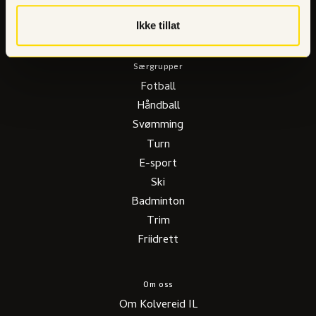
Ikke tillat
Særgrupper
Fotball
H
å
ndball
Sv
ø
mming
Turn
E-sport
Ski
Badminton
Trim
Friidrett
Om oss
Om Kolvereid IL