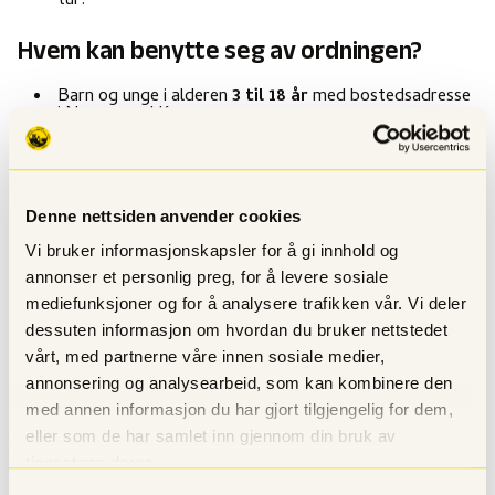
tur.
Hvem kan benytte seg av ordningen?
Barn og unge i alderen
3 til 18 år
med bostedsadresse
i Nærøysund Kommune.
Ordningen er rettet mot familier som har behov for
økonomisk støtte for å få hverdagen til å gå opp.
Det dekkes normalt én aktivitet per år (individuelle
Denne nettsiden anvender cookies
vurderinger kan gjøres i særskilte tilfeller).
Vi bruker informasjonskapsler for å gi innhold og
Enkel prosess – ingen lange søknader
annonser et personlig preg, for å levere sosiale
mediefunksjoner og for å analysere trafikken vår. Vi deler
Det beste med Fritidskortet er at kommunen har gjort det
dessuten informasjon om hvordan du bruker nettstedet
enkelt. Du trenger ikke gå gjennom en lang og komplisert
vårt, med partnerne våre innen sosiale medier,
søknadsprosess for å få hjelp. Målet er at veien fra ønske
annonsering og analysearbeid, som kan kombinere den
om aktivitet til deltakelse skal være kortest mulig.
med annen informasjon du har gjort tilgjengelig for dem,
«Det viktigste for oss er at barna er med der det
eller som de har samlet inn gjennom din bruk av
skjer, lærer nye ting og skaper minner sammen med
tjenestene deres.
venner og klassekamerater.»