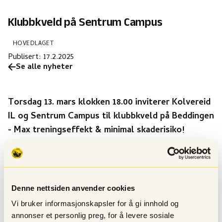
Klubbkveld på Sentrum Campus
HOVEDLAGET
Publisert:
17.2.2025
Se alle nyheter
Torsdag 13. mars klokken 18.00 inviterer Kolvereid
IL og Sentrum Campus til klubbkveld på Beddingen
- Max treningseffekt & minimal skaderisiko!
Om du er trener, lagleder, fremtidig trener eller forelder
anbefales dette for deg.
Hvordan kan du forebygge 50% av alle idrettsskader?
Denne nettsiden anvender cookies
Det viktigste du må vite om tenåringer når det
Vi bruker informasjonskapsler for å gi innhold og
kommer til vekst, utvikling og trening.
annonser et personlig preg, for å levere sosiale