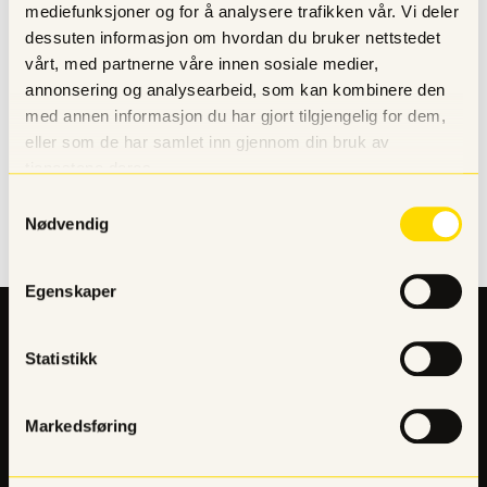
Lure tips ved treningsoppstart.
mediefunksjoner og for å analysere trafikken vår. Vi deler
Kvelden vil ha fokus på skikkelig bra trening!
dessuten informasjon om hvordan du bruker nettstedet
vårt, med partnerne våre innen sosiale medier,
Ta gjerne på deg treningstøy, -innholdet består av både
annonsering og analysearbeid, som kan kombinere den
teori og praksis.
med annen informasjon du har gjort tilgjengelig for dem,
eller som de har samlet inn gjennom din bruk av
Påmelding:
https://forms.office.com/e/J7XTFsMxep
tjenestene deres.
Velkommen! Hilsen Sentrum Campus og KIL
Samtykkevalg
Nødvendig
Egenskaper
Statistikk
Markedsføring