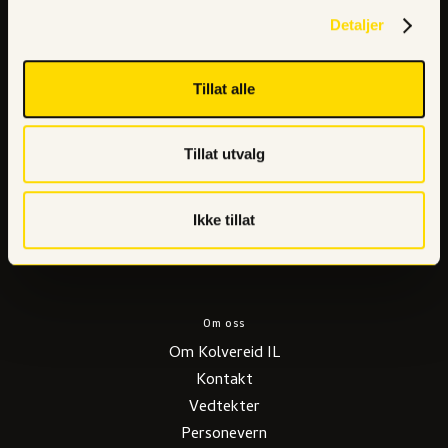
Særgrupper
Detaljer
Fotball
H
å
ndball
Tillat alle
Sv
ø
mming
Turn
E-sport
Tillat utvalg
Ski
Badminton
Ikke tillat
Trim
Friidrett
Om oss
Om Kolvereid IL
Kontakt
Vedtekter
Personevern